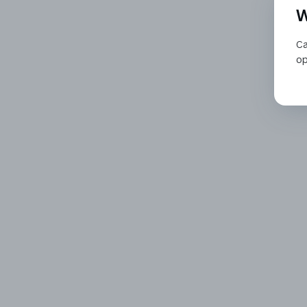
W
Ca
op